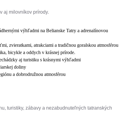
ov aj milovníkov prírody.
ádhernými výhľadmi na Belianske Tatry a adrenalínovou
ťmi, zvieratkami, atrakciami a tradičnou goralskou atmosférou
ika, bicykle a oddych v krásnej prírode.
echádzky aj turistiku s krásnymi výhľadmi
iarskej doliny
regiónu a dobrodružnou atmosférou
u, turistiky, zábavy a nezabudnuteľných tatranských