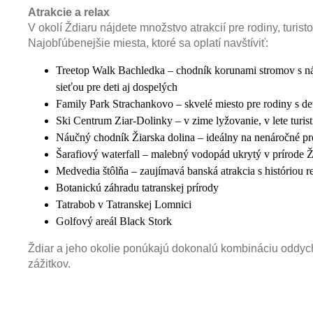
Atrakcie a relax
V okolí Ždiaru nájdete množstvo atrakcií pre rodiny, turist
Najobľúbenejšie miesta, ktoré sa oplatí navštíviť:
Treetop Walk Bachledka – chodník korunami stromov s n
sieťou pre deti aj dospelých
Family Park Strachankovo – skvelé miesto pre rodiny s de
Ski Centrum Ziar-Dolinky – v zime lyžovanie, v lete turist
Náučný chodník Žiarska dolina – ideálny na nenáročné pr
Šarafiový waterfall – malebný vodopád ukrytý v prírode Ž
Medvedia štôlňa – zaujímavá banská atrakcia s históriou 
Botanickú záhradu tatranskej prírody
Tatrabob v Tatranskej Lomnici
Golfový areál Black Stork
Ždiar a jeho okolie ponúkajú dokonalú kombináciu oddych
zážitkov.