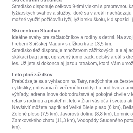
Stredisko disponuje celkovo 9-timi vlekmi s prepravnou
lyžiarskych svahov a služby, ktoré sa v areáli nachádzajú
možné využiť požičovňu lyží, lyžiarsku školu, k dispozícii
Ski centrum Strachan
Ideálne svahy pre začiatočníkov a rodiny s deťmi. Na svoj
hrebeni Spišskej Magury s dĺžkou trate 13,5 km.
Stredisko tiež disponuje množstvom zážitkových, ale aj adr
skákací bag jump, upravený jump track, detský areál s
les. Užijete si dokonca aj jazdu ratrakom, ktorá Vám umožn
Leto plné zážitkov
Prebúdzajte sa s výhľadom na Tatry, nadýchnite sa čerstvé
cyklistiky, grilovania či večerného oddychu pod hviezdam
výhľady, adrenalínové dobrodružstvá aj pokojné chvíle v l
relax s rodinou a priateľmi, leto v Žiari vás očarí svojou a
Navštíviť môžete napríklad Veľké Biele pleso (6 km), Beli
Zelené pleso (7,5 km), Javorovú dolinu (8,8 km), Lomnický 
Zamkovského chatu (11,3 km), Vodopády Studeného potok
km).