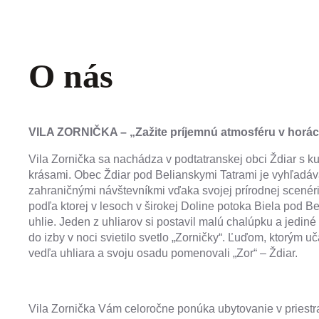
O nás
VILA ZORNIČKA – „Zažite príjemnú atmosféru v horác
Vila Zornička sa nachádza v podtatranskej obci Ždiar s k
krásami. Obec Ždiar pod Belianskymi Tatrami je vyhľadávan
zahraničnými návštevníkmi vďaka svojej prírodnej scenéri
podľa ktorej v lesoch v širokej Doline potoka Biela pod Be
uhlie. Jeden z uhliarov si postavil malú chalúpku a jediné
do izby v noci svietilo svetlo „Zorničky“. Ľuďom, ktorým uč
vedľa uhliara a svoju osadu pomenovali „Zor“ – Ždiar.
Vila Zornička Vám celoročne ponúka ubytovanie v priestra