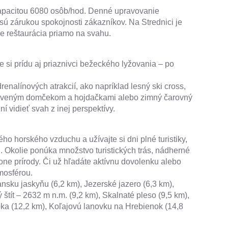
 kapacitou 6080 osôb/hod. Denné upravovanie
 sú zárukou spokojnosti zákazníkov. Na Strednici je
 je reštaurácia priamo na svahu.
e si prídu aj priaznivci bežeckého lyžovania – po
enalínových atrakcií, ako napríklad lesný ski cross,
 dreveným domčekom a hojdačkami alebo zimný čarovný
í vidieť svah z inej perspektívy.
ho horského vzduchu a užívajte si dni plné turistiky,
i. Okolie ponúka množstvo turistických trás, nádherné
one prírody. Či už hľadáte aktívnu dovolenku alebo
tmosférou.
ansku jaskyňu (6,2 km), Jezerské jazero (6,3 km),
štít – 2632 m n.m. (9,2 km), Skalnaté pleso (9,5 km),
a (12,2 km), Koľajovú lanovku na Hrebienok (14,8