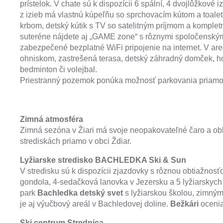
prístelok. V chate sú k dispozícii 6 spální, 4 dvojlôžkové
z izieb má vlastnú kúpeľňu so sprchovacím kútom a toale
krbom, detský kútik s TV so satelitným príjmom a komple
suteréne nájdete aj „GAME zone“ s rôznymi spoločenskými
zabezpečené bezplatné WiFi pripojenie na internet. V ar
ohniskom, zastrešená terasa, detský záhradný domček, hojd
bedminton či volejbal.
Priestranný pozemok ponúka možnosť parkovania priamo
Zimná atmosféra
Zimná sezóna v Žiari má svoje neopakovateľné čaro a obľúbia
strediskách priamo v obci Ždiar.
Lyžiarske stredisko BACHLEDKA Ski & Sun
V stredisku sú k dispozícii zjazdovky s rôznou obtiažnos
gondola, 4-sedačková lanovka v Jezersku a 5 lyžiarskych 
park
Bachledka detský svet
s lyžiarskou školou, zimný
je aj výučbový areál v Bachledovej doline.
Bežkári
ocenia
Ski centrum Strednica