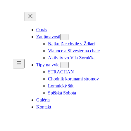
O nás
Zaujímavosti
Najkrajšie chvíle v Ždiari
Vianoce a Silvester na chate
Aktivity vo Vila Zornička
Tipy na výlet
STRACHAN
Chodník korunami stromov
Lomnický štít
Spišská Sobota
Galéria
Kontakt