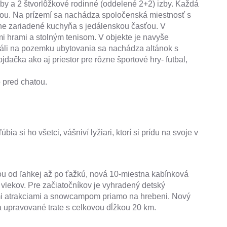
 izby a 2 štvorlôžkové rodinné (oddelené 2+2) izby. Každá
tou. Na prízemí sa nachádza spoločenská miestnosť s
tne zariadené kuchyňa s jedálenskou časťou. V
 hrami a stolným tenisom. V objekte je navyše
eáli na pozemku ubytovania sa nachádza altánok s
ačka ako aj priestor pre rôzne športové hry- futbal,
 pred chatou.
 si ho všetci, vášniví lyžiari, ktorí si prídu na svoje v
ťou od ľahkej až po ťažkú, nová 10-miestna kabínková
vlekov. Pre začiatočníkov je vyhradený detský
mi atrakciami a snowcampom priamo na hrebeni. Nový
 upravované trate s celkovou dĺžkou 20 km.